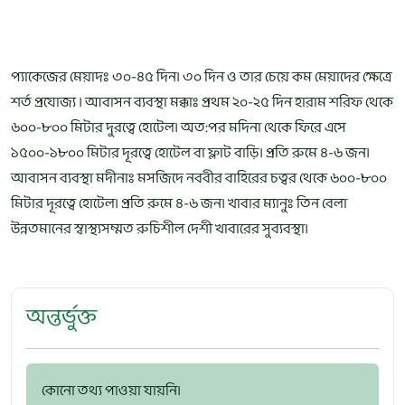
প্যাকেজের মেয়াদঃ ৩০-৪৫ দিন। ৩০ দিন ও তার চেয়ে কম মেয়াদের ক্ষেত্রে
শর্ত প্রযোজ্য । আবাসন ব্যবস্থা মক্কাঃ প্রথম ২০-২৫ দিন হারাম শরিফ থেকে
৬০০-৮০০ মিটার দুরত্বে হোটেল। অত:পর মদিনা থেকে ফিরে এসে
১৫০০-১৮০০ মিটার দূরত্বে হোটেল বা ফ্লাট বাড়ি। প্রতি রুমে ৪-৬ জন।
আবাসন ব্যবস্থা মদীনাঃ মসজিদে নববীর বাহিরের চত্বর থেকে ৬০০-৮০০
মিটার দূরত্বে হোটেল। প্রতি রুমে ৪-৬ জন। খাবার ম্যানুঃ তিন বেলা
উন্নতমানের স্বাস্থ্যসম্মত রুচিশীল দেশী খাবারের সুব্যবস্থা।
অন্তর্ভুক্ত
কোনো তথ্য পাওয়া যায়নি।