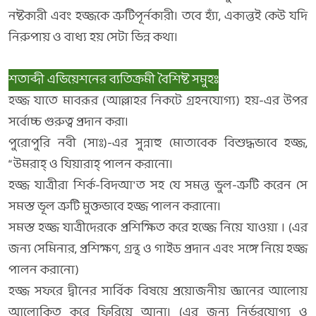
নষ্টকারী এবং হজ্জকে ত্রুটিপূর্নকারী। তবে হ্যাঁ, একান্তই কেউ যদি
নিরুপায় ও বাধ্য হয় সেটা ভিন্ন কথা।
শতাব্দী এভিয়েশনের ব্যতিক্রমী বৈশিষ্ট সমুহঃ
হজ্জ যাতে মাবরূর (আল্লাহর নিকটে গ্রহনযোগ্য) হয়-এর উপর
সর্বোচ্চ গুরুত্ব প্রদান করা।
পুরোপুরি নবী (সাঃ)-এর সুন্নাহু মোতাবেক বিশুদ্ধভাবে হজ্জ,
“উমরাহ্‌ ও যিয়ারাহ্‌ পালন করানো।
হজ্জ যাত্রীরা শির্ক-বিদআ'ত সহ যে সমন্ত ভুল-ত্রুটি করেন সে
সমস্ত ভূল ত্রুটি মুক্তভাবে হজ্জ পালন করানো।
সমস্ত হজ্জ যাত্রীদেরকে প্রশিক্ষিত করে হজ্জে নিয়ে যাওয়া । (এর
জন্য সেমিনার, প্রশিক্ষণ, গ্রন্থ ও গাইড প্রদান এবং সঙ্গে নিয়ে হজ্জ
পালন করানো)
হজ্জ সফরে দ্বীনের সার্বিক বিষয়ে প্রয়োজনীয় জ্ঞানের আলোয়
আলোকিত করে ফিরিয়ে আনা। (এর জন্য নির্ভরযোগ্য ও