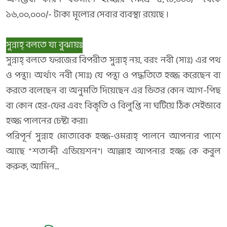
১৬,০০,০০০/- টাকা মূল্যের সেবার ব্যবস্থা রয়েছে ।
সুন্নাহ্‌ বলতে যা বুঝায়ঃ
সুন্নাহ্‌ বলতে ফরজের বিপরীত সুন্নাহ্‌ নয়, বরং নবী (সাঃ) এর পথ
ও পন্থা। অর্থাৎ নবী (সাঃ) যে পন্থা ও পদ্ধতিতে হজ্জ করেছেন বা
করতে বলেছেন বা অনুমতি দিয়েছেন এর ভিতর কোন আগ-পিছ
বা কোন হের-ফের এবং বিকৃতি ও বিলুপ্তি না ঘটিয়ে ঠিক সেইভাবে
হজ্জ পালনের চেষ্টা করা।
পরিপূর্ন সুন্নাহ মোতাবেক হজ্জ-ওমরাহ্‌ পালনে আপনার পাশে
আছে “শতাব্দী এভিয়েশন”। আল্লাহ আপনার হজ্জ কে কবুল
করুক, আমিন...