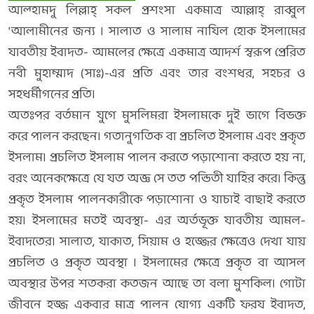
আল্হামদু লিল্লাহ্‌ সকল প্রশংসা একমাত্র আল্লাহ্‌ রাব্বুল
'আলামীনের জন্য । সালাত ও সালাম নাযিল হোক ইসলামের
যাবতীয় ইবাদত- আমলের ক্ষেত্রে একমাত্র আদর্শ স্বরূপ প্রেরিত
নবী মুহাম্মাদ (সাঃ)-এর প্রতি এবং তার বংশধর, সহচর ও
সহধর্মীগনের প্রতি।
অতঃপর বর্তমান যুগে মুসলিমরা ইসলামকে দুই ভাগে বিভক্ত
করে পালন করছেন। গতানুগতিক বা প্রচলিত ইসলাম এবং প্রকৃত
ইসলাম। প্রচলিত ইসলাম পালন করতে পড়াশোনা করতে হয় না,
বরং অনেকক্ষেত্রে যে যত অজ্ঞ সে তত পন্ডিতী যাহির করে। কিন্তু
প্রকৃত ইসলাম পালনকারীকে পড়াশোনা ও যাচাই বাছাই করতে
হয়। ইসলামের মতই অবস্থা- এর অর্তভূক্ত যাবতীয় আমল-
ইবাদতের। সালাত, যাকাত, সিয়াম ও হজ্জের ক্ষেত্রেও দেখা যায়
প্রচলিত ও প্রকৃত অবস্থা । ইসলামের ক্ষেত্রে প্রকৃত বা আসল
অবস্থার উপর শতকরা কতজন আছে তা বলা মুশকিল। গোটা
জীবনে হজ্জ একবার মাত্র পালন যোগ্য একটি ফরয ইবাদত,