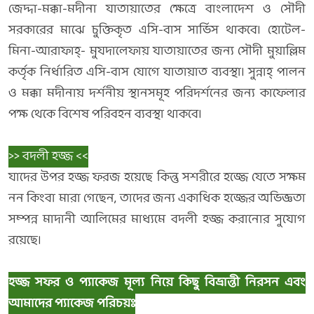
জেদ্দা-মক্কা-মদীনা যাতায়াতের ক্ষেত্রে বাংলাদেশ ও সৌদী
সরকারের মাঝে চুক্তিকৃত এসি-বাস সার্ভিস থাকবে। হোটেল-
মিনা-আরাফাহ্‌- মুযদালেফায় যাতায়াতের জন্য সৌদী মুয়াল্লিম
কর্তৃক নির্ধারিত এসি-বাস যোগে যাতায়াত ব্যবস্থা। সুন্নাহ্‌ পালন
ও মক্কা মদীনায় দর্শনীয় স্থানসমূহ পরিদর্শনের জন্য কাফেলার
পক্ষ থেকে বিশেষ পরিবহন ব্যবস্থা থাকবে।
>> বদলী হজ্জ <<
যাদের উপর হজ্জ ফরজ হয়েছে কিন্তু সশরীরে হজ্জে যেতে সক্ষম
নন কিংবা মারা গেছেন, তাদের জন্য একাধিক হজ্জের অভিজ্ঞতা
সম্পন্ন মাদানী আলিমের মাধ্যমে বদলী হজ্জ করানোর সুযোগ
রয়েছে।
হজ্জ সফর ও প্যাকেজ মূল্য নিয়ে কিছু বিভ্রান্তী নিরসন এবং
আমাদের প্যাকেজ পরিচয়ঃ