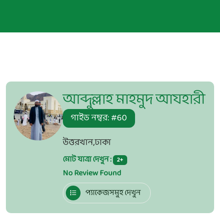
আব্দুল্লাহ মাহমুদ আযহারী
গাইড নম্বর: #60
উত্তরখান,ঢাকা
মোট যাত্রা দেখুন :
2
No Review Found
প্যাকেজসমুহ দেখুন