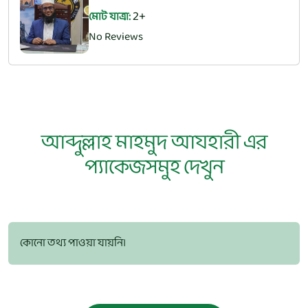
3
মোট যাত্রা:
No Reviews
আব্দুল্লাহ মাহমুদ আযহারী এর
প্যাকেজসমুহ দেখুন
কোনো তথ্য পাওয়া যায়নি।