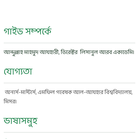
গাইড সম্পর্কে
আব্দুল্লাহ মাহমুদ আযহারী,
ডিরেক্টর
লিসানুল আরব একাডেমি।
যোগ্যতা
অনার্স-মাস্টার্স, এমফিল গবেষক
আল-আযহার বিশ্ববিদ্যালয়,
মিসর।
ভাষাসমুহ